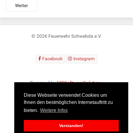
Weiter
© 2026 Feuerwehr Schwebda e.V.
Facebook
Instagram
Designed by
MBSoftwareSolutions
Diese Webseite verwendet Cookies um
Ihnen den bestmöglichen Internetauftritt zu
bieten.
Weitere Infos
Impressum
Datenschutz
JuniorAlarm
Verstanden!
RescueOfficer
RescueInfo
FFWCloud