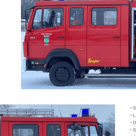
• 
• 
• 
• 