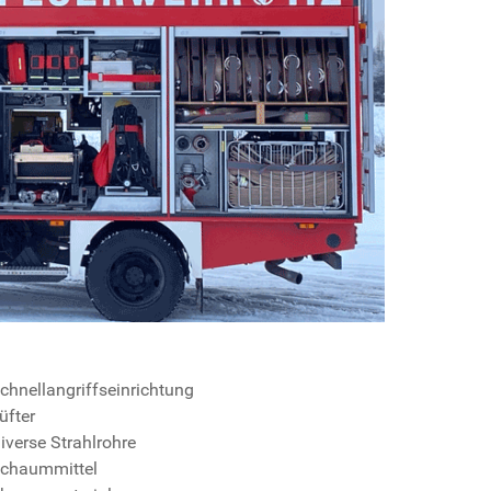
Schnellangriffseinrichtung
Lüfter
Diverse Strahlrohre
Schaummittel