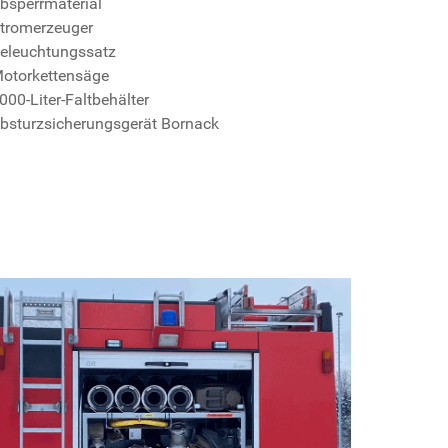
Absperrmaterial
Stromerzeuger
Beleuchtungssatz
Motorkettensäge
3000-Liter-Faltbehälter
Absturzsicherungsgerät Bornack