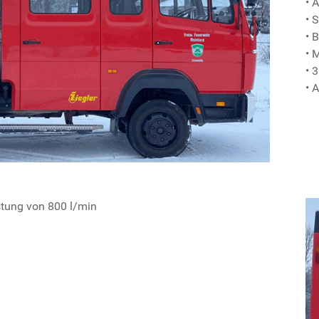
• 
• 
• 
• 
• 
• 
stung von 800 l/min