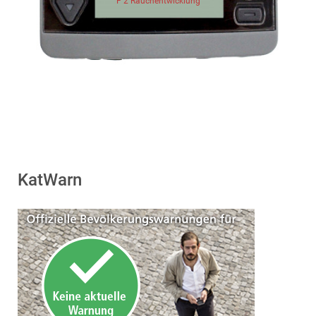
F 2 Rauchentwicklung
KatWarn