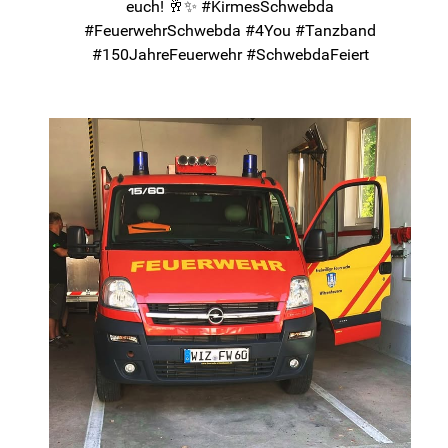
euch! 🥂✨ #KirmesSchwebda
#FeuerwehrSchwebda #4You #Tanzband
#150JahreFeuerwehr #SchwebdaFeiert