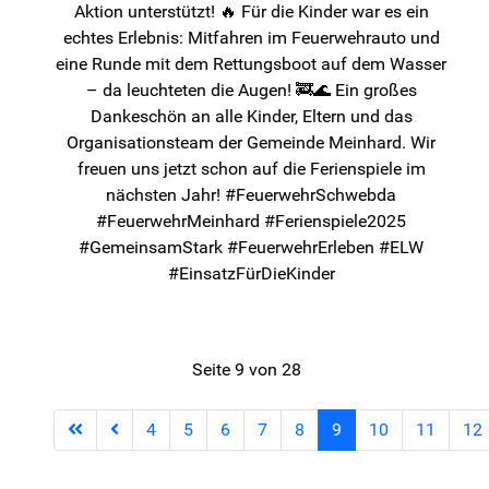
Aktion unterstützt! 🔥 Für die Kinder war es ein
echtes Erlebnis: Mitfahren im Feuerwehrauto und
eine Runde mit dem Rettungsboot auf dem Wasser
– da leuchteten die Augen! 🚒🌊 Ein großes
Dankeschön an alle Kinder, Eltern und das
Organisationsteam der Gemeinde Meinhard. Wir
freuen uns jetzt schon auf die Ferienspiele im
nächsten Jahr! #FeuerwehrSchwebda
#FeuerwehrMeinhard #Ferienspiele2025
#GemeinsamStark #FeuerwehrErleben #ELW
#EinsatzFürDieKinder
Seite 9 von 28
4
5
6
7
8
9
10
11
12