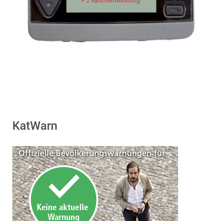
F 2 Rauchentwicklung
KatWarn