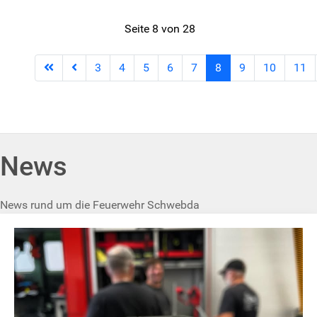
Seite 8 von 28
3
4
5
6
7
8
9
10
11
News
News rund um die Feuerwehr Schwebda