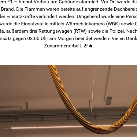
nem F1 – brennt Vorbau am Gebäude alarmiert. Vor Ort wurde die
 Brand. Die Flammen waren bereits auf angrenzende Dachbereic
der Einsatzkräfte verhindert werden. Umgehend wurde eine Persone
urde die Einsatzstelle mittels Wärmebildkamera (WBK) sowie CO
a, außerdem drei Rettungswagen (RTW) sowie die Polizei. Nac
nsatz gegen 03:00 Uhr am Morgen beendet werden. Vielen Dank a
Zusammenarbeit. 🚨🔥