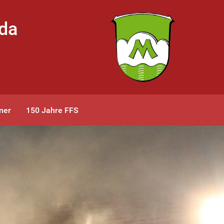
bda
ner
150 Jahre FFS