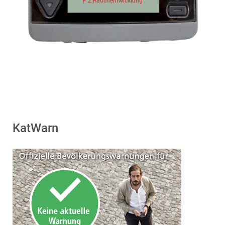
F 2 Rauchentwicklung
KatWarn