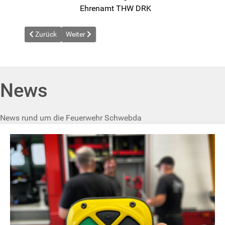
Ehrenamt THW DRK
Vorheriger Beitrag: News vom 2026-04-18
Nächster Beitrag: News vom 2026-05-25
Zurück
Weiter
News
News rund um die Feuerwehr Schwebda