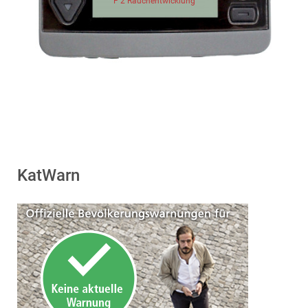
F 2 Rauchentwicklung
KatWarn