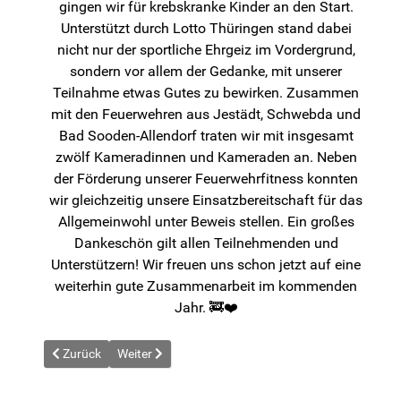
gingen wir für krebskranke Kinder an den Start.
Unterstützt durch Lotto Thüringen stand dabei
nicht nur der sportliche Ehrgeiz im Vordergrund,
sondern vor allem der Gedanke, mit unserer
Teilnahme etwas Gutes zu bewirken. Zusammen
mit den Feuerwehren aus Jestädt, Schwebda und
Bad Sooden-Allendorf traten wir mit insgesamt
zwölf Kameradinnen und Kameraden an. Neben
der Förderung unserer Feuerwehrfitness konnten
wir gleichzeitig unsere Einsatzbereitschaft für das
Allgemeinwohl unter Beweis stellen. Ein großes
Dankeschön gilt allen Teilnehmenden und
Unterstützern! Wir freuen uns schon jetzt auf eine
weiterhin gute Zusammenarbeit im kommenden
Jahr. 🚒❤️
Vorheriger Beitrag: News vom 2026-04-08
Nächster Beitrag: News vom 2026-04-18
Zurück
Weiter