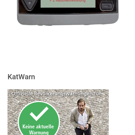
F 2 Rauchentwicklung
KatWarn