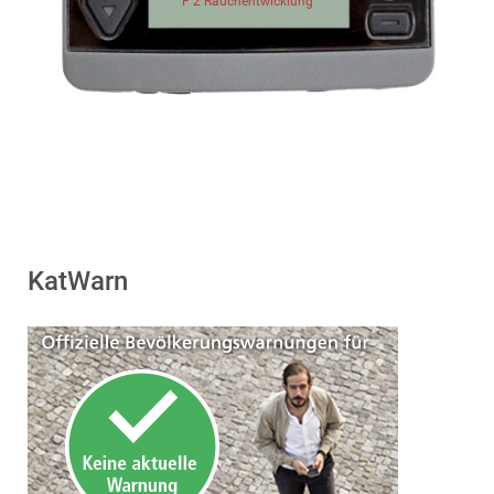
F 2 Rauchentwicklung
KatWarn