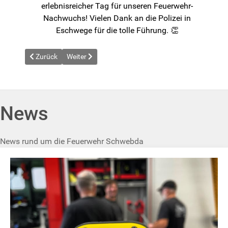
erlebnisreicher Tag für unseren Feuerwehr-
Nachwuchs! Vielen Dank an die Polizei in
Eschwege für die tolle Führung. 👏
Vorheriger Beitrag: News vom 2026-03-14
Nächster Beitrag: News vom 2026-04-06
Zurück
Weiter
News
News rund um die Feuerwehr Schwebda