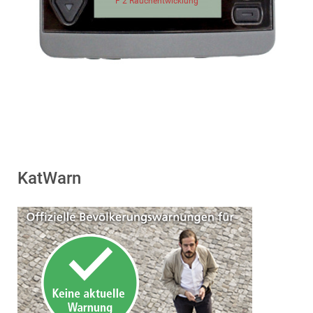
F 2 Rauchentwicklung
KatWarn