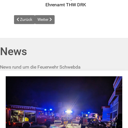
Ehrenamt THW DRK
Vorheriger Beitrag: News vom 2026-04-18
Nächster Beitrag: News vom 2026-05-25
Zurück
Weiter
News
News rund um die Feuerwehr Schwebda