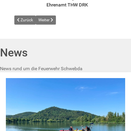
Ehrenamt THW DRK
Vorheriger Beitrag: News vom 2026-04-18
Nächster Beitrag: News vom 2026-05-25
Zurück
Weiter
News
News rund um die Feuerwehr Schwebda