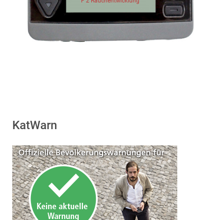
F 2 Rauchentwicklung
KatWarn