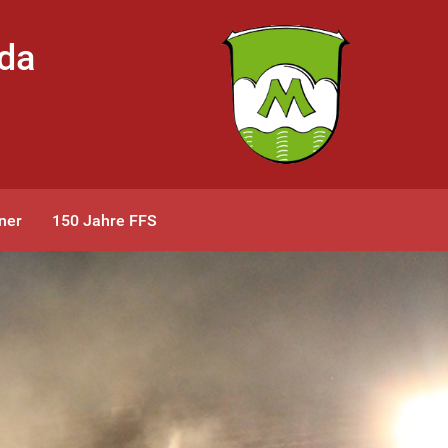
bda
ner
150 Jahre FFS