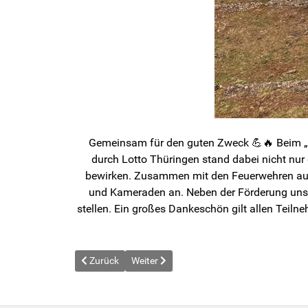
Gemeinsam für den guten Zweck 💪🔥 Beim „Ru
durch Lotto Thüringen stand dabei nicht nur
bewirken. Zusammen mit den Feuerwehren aus
und Kameraden an. Neben der Förderung unser
stellen. Ein großes Dankeschön gilt allen Tei
Vorheriger Beitrag: News vom 2026-04-18
Nächster Beitrag: News vom 2026-05-09
Zurück
Weiter