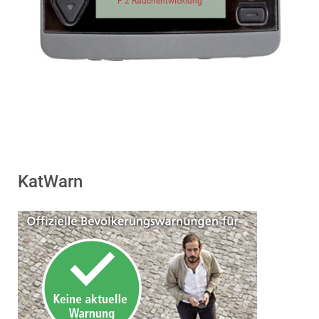
F 2 Rauchentwicklung
KatWarn