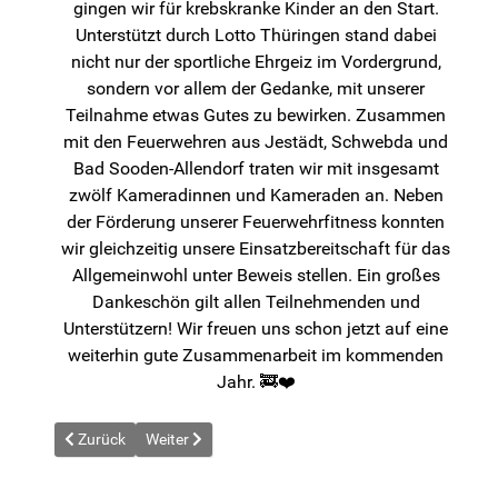
gingen wir für krebskranke Kinder an den Start.
Unterstützt durch Lotto Thüringen stand dabei
nicht nur der sportliche Ehrgeiz im Vordergrund,
sondern vor allem der Gedanke, mit unserer
Teilnahme etwas Gutes zu bewirken. Zusammen
mit den Feuerwehren aus Jestädt, Schwebda und
Bad Sooden-Allendorf traten wir mit insgesamt
zwölf Kameradinnen und Kameraden an. Neben
der Förderung unserer Feuerwehrfitness konnten
wir gleichzeitig unsere Einsatzbereitschaft für das
Allgemeinwohl unter Beweis stellen. Ein großes
Dankeschön gilt allen Teilnehmenden und
Unterstützern! Wir freuen uns schon jetzt auf eine
weiterhin gute Zusammenarbeit im kommenden
Jahr. 🚒❤️
Vorheriger Beitrag: News vom 2026-04-08
Nächster Beitrag: News vom 2026-04-18
Zurück
Weiter