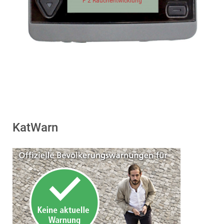
F 2 Rauchentwicklung
KatWarn