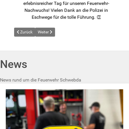
erlebnisreicher Tag für unseren Feuerwehr-
Nachwuchs! Vielen Dank an die Polizei in
Eschwege für die tolle Führung. 👏
Vorheriger Beitrag: News vom 2026-02-05
Nächster Beitrag: News vom 2026-03-14
Zurück
Weiter
News
News rund um die Feuerwehr Schwebda