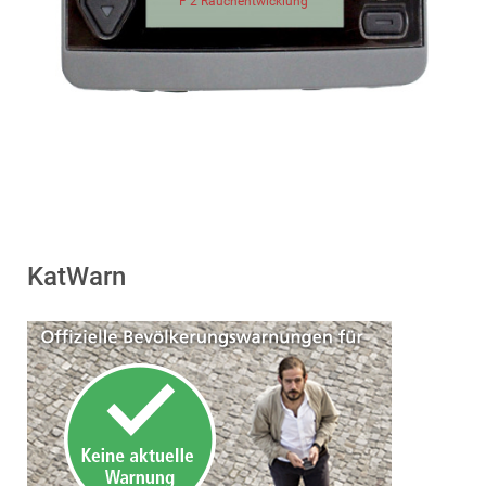
F 2 Rauchentwicklung
KatWarn