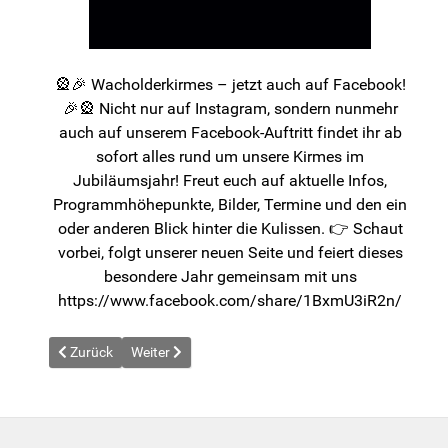
🎡🎉 Wacholderkirmes – jetzt auch auf Facebook!
🎉🎡 Nicht nur auf Instagram, sondern nunmehr
auch auf unserem Facebook-Auftritt findet ihr ab
sofort alles rund um unsere Kirmes im
Jubiläumsjahr! Freut euch auf aktuelle Infos,
Programmhöhepunkte, Bilder, Termine und den ein
oder anderen Blick hinter die Kulissen. 👉 Schaut
vorbei, folgt unserer neuen Seite und feiert dieses
besondere Jahr gemeinsam mit uns
https://www.facebook.com/share/1BxmU3iR2n/
Vorheriger Beitrag: News vom 2026-01-27
Nächster Beitrag: News vom 2026-02-05
Zurück
Weiter